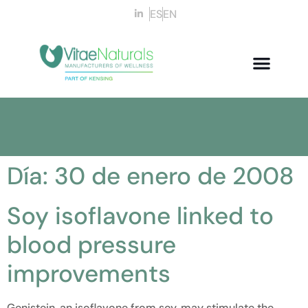
ES
EN
Día:
30 de enero de 2008
Soy isoflavone linked to
blood pressure
improvements
Genistein, an isoflavone from soy, may stimulate the